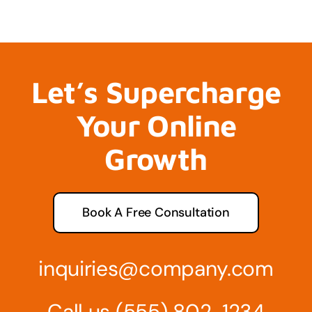
Let’s Supercharge
Your Online
Growth
Book A Free Consultation
inquiries@company.com
Call us
(555) 802-1234