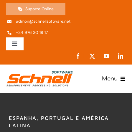
Skip
Suporte Online
to
admon@schnellsoftware.net
content
+34 976 30 19 17
Toggle
Navigation
ES
EN
Menu
Produtos
IT
Empresa
PT
ESPANHA, PORTUGAL E AMÉRICA
LATINA
Suporte