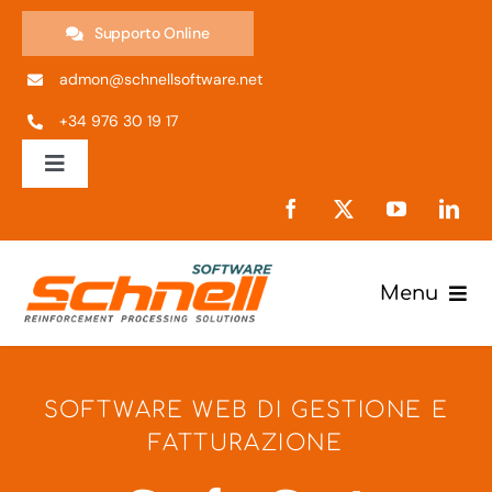
Skip
Supporto Online
to
admon@schnellsoftware.net
content
+34 976 30 19 17
Toggle
Navigation
ES
EN
Menu
Prodotti
IT
SOFTWARE WEB DI GESTIONE E
Impresa
PT
FATTURAZIONE
Supporto