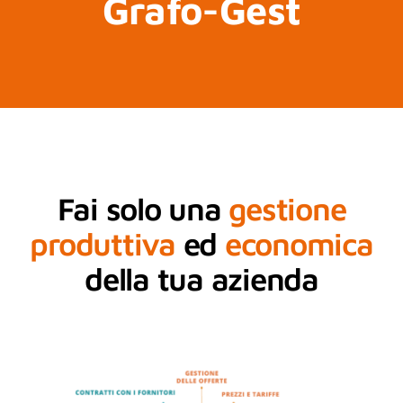
Grafo-Gest
Contatto
Notizia
Fai solo una
gestione
produttiva
ed
economica
della tua azienda