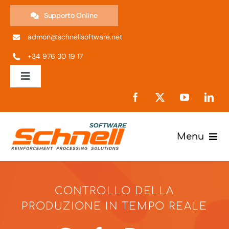
Skip
Supporto Online
to
admon@schnellsoftware.net
content
+34 976 30 19 17
Toggle
Navigation
ES
EN
Menu
Prodotti
IT
CONTROLLO DELLA
Impresa
PT
PRODUZIONE IN TEMPO REALE
Supporto